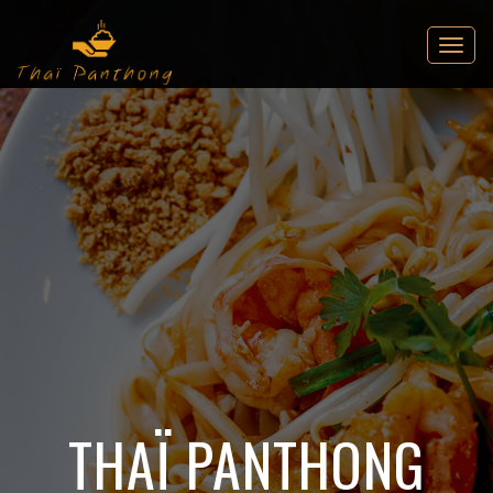
Bienvenue
Chez
Thaï
PANTHONG
THAÏ PANTHONG