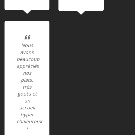
Nous
avons
beaucoup
appréciés
nos
plats,
très
goutu et
un
accueil
hyper
chaleureux
!