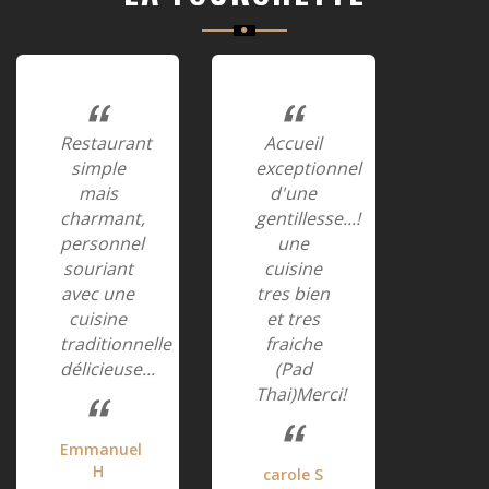
Restaurant
Accueil
simple
exceptionnel
mais
d'une
charmant,
gentillesse...!
personnel
une
souriant
cuisine
avec une
tres bien
cuisine
et tres
traditionnelle
fraiche
délicieuse...
(Pad
Thai)Merci!
Emmanuel
H
carole S